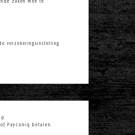
gende zaken mee te
e verzekeringsinstelling
rd.
 of Payconiq betalen.