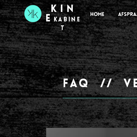
kin
HOME
AFSPRA
e
kabine
t
FAQ // V