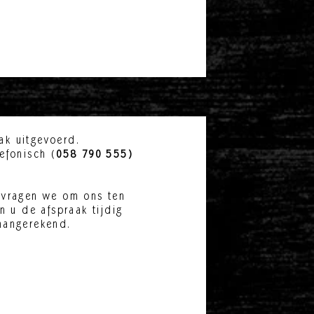
ak uitgevoerd.
efonisch (
058 790 555)
, vragen we om ons ten
n u de afspraak tijdig
aangerekend.