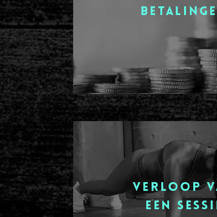
Betaling
verloop 
een sessi