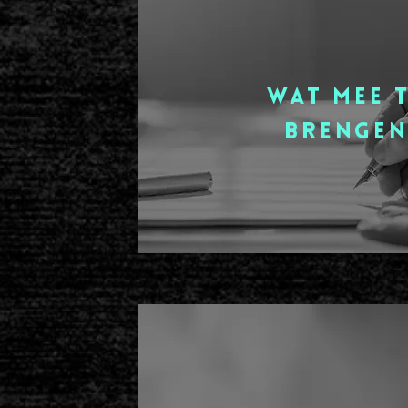
wat mee 
brenge