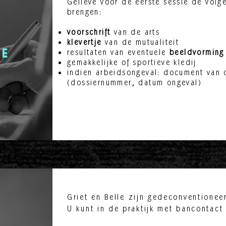
Gelieve voor de eerste sessie de vol
brengen:
voorschrift
van de arts
klevertje
van de mutualiteit
resultaten van eventuele
beeldvorming
te
gemakkelijke of sportieve kledij
n
indien arbeidsongeval: document van d
(dossiernummer, datum ongeval)
Griet
en Belle zijn gedeconventionee
U kunt in de praktijk met bancontact