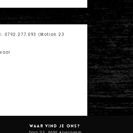
: 0792.277.093 (Motion 23
 voor
waar vind je ons?
Dorp 23,
8690 Alveringem